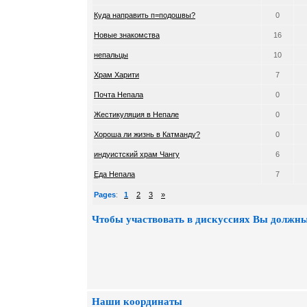
Куда направить п=подошвы?
0
Новые знакомства
16
непальцы
10
Храм Харити
7
Почта Непала
0
Жестикуляция в Непале
0
Хороша ли жизнь в Катманду?
0
индуистский храм Чангу
6
Еда Непала
7
Pages
:
1
2
3
»
Чтобы участвовать в дискуссиях Вы должны
Наши координаты