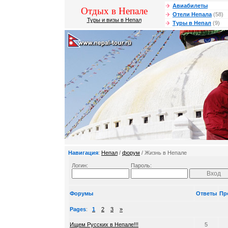
Авиабилеты
Отдых в Непале
Отели Непала
(58)
Туры и визы в Непал
Туры в Непал
(9)
Навигация
:
Непал
/
форум
/ Жизнь в Непале
Логин:
Пароль:
Форумы
Ответы
Пр
Pages
:
1
2
3
»
Ищем Русских в Непале!!!
5