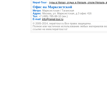
Nepal-Tour
-
туры в Непал, отдых в Непале, отели Непала, 
Офис на Марксистской
Метро
: Марксистская / Таганская
Адрес
: Москва, ул. Марксистская, д 3 офис 416
Тел
: +7 (495) 785-88-10 (мн.)
E-mail
:
info@nepal-tour.ru
© 2005-2014, nepal-tour.ru Все права защищены.
Полное или частичное использование любых материалов во
ссылке на www.nepal-tour.ru!